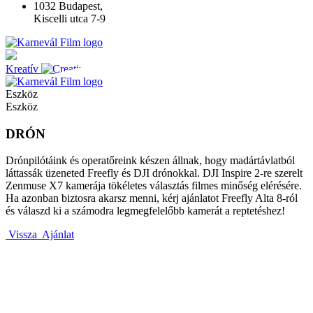
1032 Budapest,
Kiscelli utca 7-9
Kreatív
Eszköz
Eszköz
DRÓN
Drónpilótáink és operatőreink készen állnak, hogy madártávlatból
láttassák üzeneted Freefly és DJI drónokkal. DJI Inspire 2-re szerelt
Zenmuse X7 kamerája tökéletes választás filmes minőség elérésére.
Ha azonban biztosra akarsz menni, kérj ajánlatot Freefly Alta 8-ról
és válaszd ki a számodra legmegfelelőbb kamerát a reptetéshez!
Vissza
Ajánlat