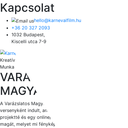
Kapcsolat
hello@karnevalfilm.hu
+36 20 327 2093
1032 Budapest,
Kiscelli utca 7-9
Kreatív
Munka
VARÁZSLATOS
MAGYARORSZÁG
A Varázslatos Magyarország egy természetfotós
versenyként indult, ami mostanra egy környezetvédő
projektté és egy online/nyomtatott magazinná nőtte ki
magát, melyet mi fényképes- és videótartalommal