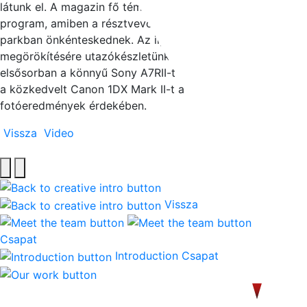
látunk el. A magazin fő témája egy természetaktivista
program, amiben a résztvevők 10 magyar nemzeti
parkban önkénteskednek. Az ilyen jellegű események
megörökítésére utazókészletünket használjuk,
elsősorban a könnyű Sony A7RII-t egy DJI Ronin S-n és
a közkedvelt Canon 1DX Mark II-t a legjobb
fotóeredmények érdekében.
Vissza
Video
Vissza
Csapat
Introduction
Csapat